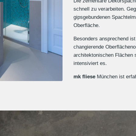
Die zementäre Dekorspacht
schnell zu verarbeiten. Ge
gipsgebundenen Spachtelma
Oberfläche.
Besonders ansprechend ist d
changierende Oberflächenopt
architektonischen Flächen 
intensiviert es.
mk fliese
München ist erfa