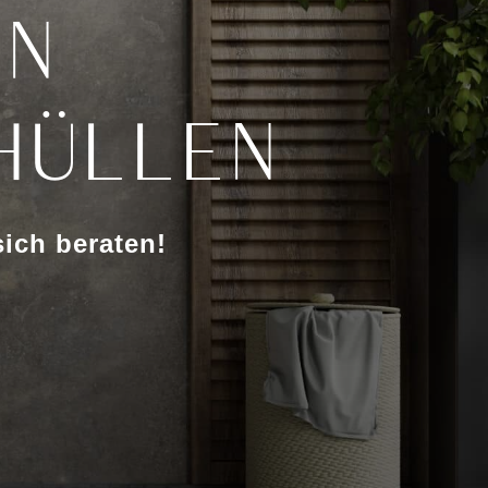
on
hüllen
ich beraten!