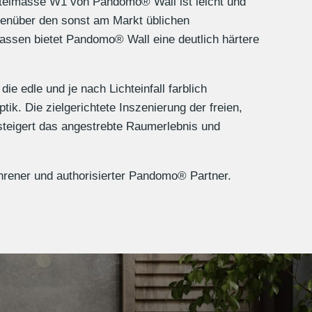
elmasse W1 von Pandomo® Wall ist leicht und
genüber den sonst am Markt üblichen
ssen bietet Pandomo® Wall eine deutlich härtere
ie edle und je nach Lichteinfall farblich
ik. Die zielgerichtete Inszenierung der freien,
steigert das angestrebte Raumerlebnis und
hrener und authorisierter Pandomo® Partner.